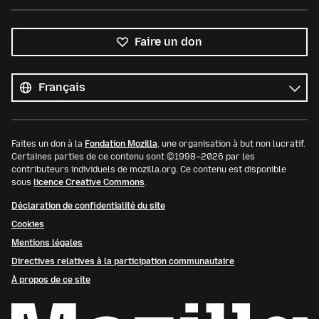
Faire un don
Toutes
les
Langue
langues
Faites un don à la
Fondation Mozilla
, une organisation à but non lucratif.
Certaines parties de ce contenu sont ©1998–2026 par les
contributeurs individuels de mozilla.org. Ce contenu est disponible
sous
licence Creative Commons
.
Déclaration de confidentialité du site
Cookies
Mentions légales
Directives relatives à la participation communautaire
À propos de ce site