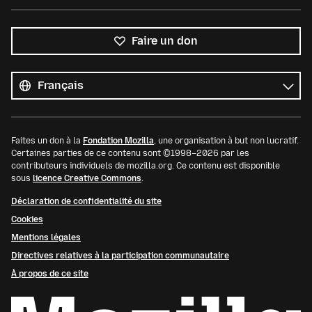
Faire un don
Toutes
les
Langue
langues
Faites un don à la
Fondation Mozilla
, une organisation à but non lucratif.
Certaines parties de ce contenu sont ©1998–2026 par les
contributeurs individuels de mozilla.org. Ce contenu est disponible
sous
licence Creative Commons
.
Déclaration de confidentialité du site
Cookies
Mentions légales
Directives relatives à la participation communautaire
À propos de ce site