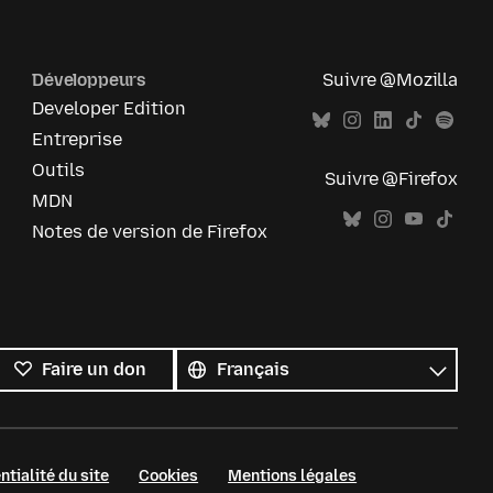
Développeurs
Suivre @Mozilla
Developer Edition
Entreprise
Outils
Suivre @Firefox
MDN
Notes de version de Firefox
Toutes
les
Langue
Faire un don
langues
ntialité du site
Cookies
Mentions légales