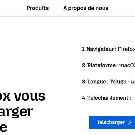
Produits
À propos de nous
1. Navigateur :
Firefo
2. Plateforme :
macO
3. Langue :
Telugu - త
ox vous
4. Téléchargement :
arger
ue
Télécharger