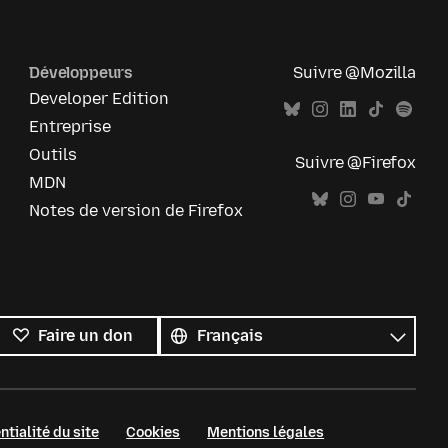
Développeurs
Suivre @Mozilla
Developer Edition
Entreprise
Outils
Suivre @Firefox
MDN
Notes de version de Firefox
Toutes
les
Langue
Faire un don
langues
ntialité du site
Cookies
Mentions légales