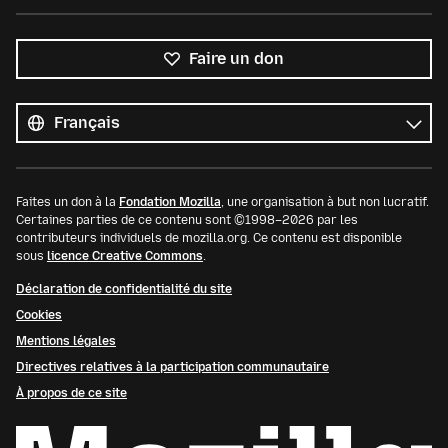
Faire un don
Toutes
les
Langue
langues
Faites un don à la
Fondation Mozilla
, une organisation à but non lucratif.
Certaines parties de ce contenu sont ©1998–2026 par les
contributeurs individuels de mozilla.org. Ce contenu est disponible
sous
licence Creative Commons
.
Déclaration de confidentialité du site
Cookies
Mentions légales
Directives relatives à la participation communautaire
À propos de ce site