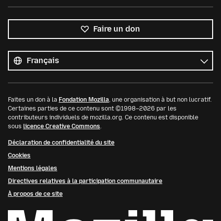
Faire un don
Toutes
les
Langue
langues
Faites un don à la
Fondation Mozilla
, une organisation à but non lucratif.
Certaines parties de ce contenu sont ©1998–2026 par les
contributeurs individuels de mozilla.org. Ce contenu est disponible
sous
licence Creative Commons
.
Déclaration de confidentialité du site
Cookies
Mentions légales
Directives relatives à la participation communautaire
À propos de ce site