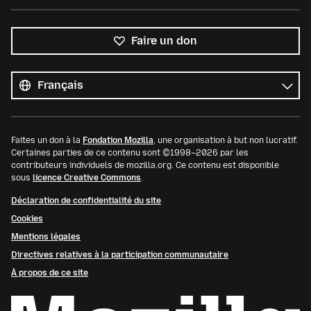
Faire un don
Toutes
les
Langue
langues
Faites un don à la
Fondation Mozilla
, une organisation à but non lucratif.
Certaines parties de ce contenu sont ©1998–2026 par les
contributeurs individuels de mozilla.org. Ce contenu est disponible
sous
licence Creative Commons
.
Déclaration de confidentialité du site
Cookies
Mentions légales
Directives relatives à la participation communautaire
À propos de ce site