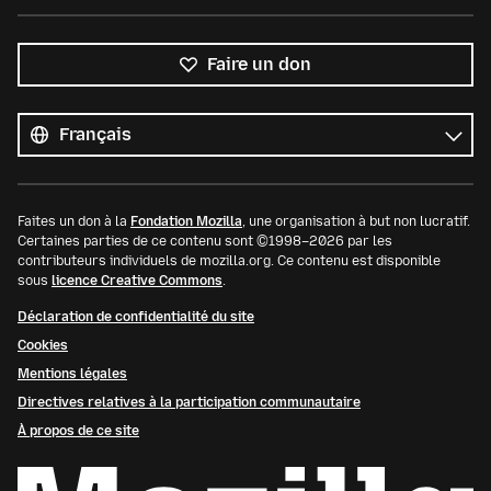
Faire un don
Toutes
les
Langue
langues
Faites un don à la
Fondation Mozilla
, une organisation à but non lucratif.
Certaines parties de ce contenu sont ©1998–2026 par les
contributeurs individuels de mozilla.org. Ce contenu est disponible
sous
licence Creative Commons
.
Déclaration de confidentialité du site
Cookies
Mentions légales
Directives relatives à la participation communautaire
À propos de ce site