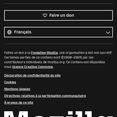
Faire un don
Toutes
les
Langue
langues
Faites un don à la
Fondation Mozilla
, une organisation à but non lucratif.
Certaines parties de ce contenu sont ©1998–2026 par les
contributeurs individuels de mozilla.org. Ce contenu est disponible
sous
licence Creative Commons
.
Déclaration de confidentialité du site
Cookies
Mentions légales
Directives relatives à la participation communautaire
À propos de ce site