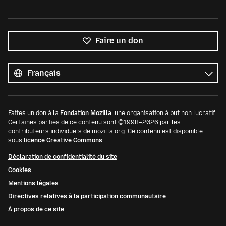
Faire un don
Toutes
les
Langue
langues
Faites un don à la
Fondation Mozilla
, une organisation à but non lucratif.
Certaines parties de ce contenu sont ©1998–2026 par les
contributeurs individuels de mozilla.org. Ce contenu est disponible
sous
licence Creative Commons
.
Déclaration de confidentialité du site
Cookies
Mentions légales
Directives relatives à la participation communautaire
À propos de ce site