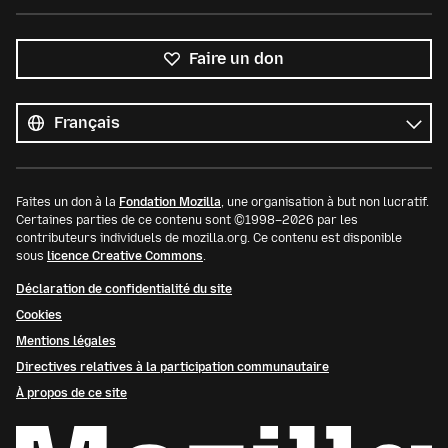
Faire un don
Toutes
les
Langue
langues
Faites un don à la
Fondation Mozilla
, une organisation à but non lucratif.
Certaines parties de ce contenu sont ©1998–2026 par les
contributeurs individuels de mozilla.org. Ce contenu est disponible
sous
licence Creative Commons
.
Déclaration de confidentialité du site
Cookies
Mentions légales
Directives relatives à la participation communautaire
À propos de ce site