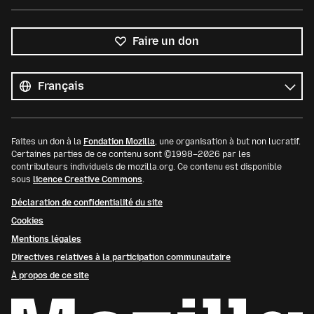
Faire un don
Toutes
les
Langue
langues
Faites un don à la
Fondation Mozilla
, une organisation à but non lucratif.
Certaines parties de ce contenu sont ©1998–2026 par les
contributeurs individuels de mozilla.org. Ce contenu est disponible
sous
licence Creative Commons
.
Déclaration de confidentialité du site
Cookies
Mentions légales
Directives relatives à la participation communautaire
À propos de ce site