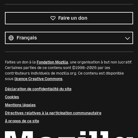
Faire un don
Toutes
les
Langue
langues
Faites un don à la
Fondation Mozilla
, une organisation à but non lucratif.
Certaines parties de ce contenu sont ©1998–2026 par les
contributeurs individuels de mozilla.org. Ce contenu est disponible
sous
licence Creative Commons
.
Déclaration de confidentialité du site
Cookies
Mentions légales
Directives relatives à la participation communautaire
À propos de ce site