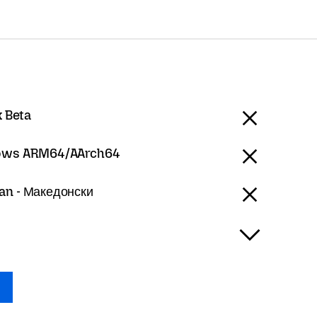
x Beta
ows ARM64/AArch64
an - Македонски