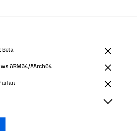
x Beta
ows ARM64/AArch64
 Furlan