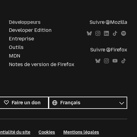
Développeurs
Suivre @Mozilla
Developer Edition
Entreprise
Outils
Suivre @Firefox
MDN
Notes de version de Firefox
Toutes
les
Langue
Faire un don
langues
ntialité du site
Cookies
Mentions légales