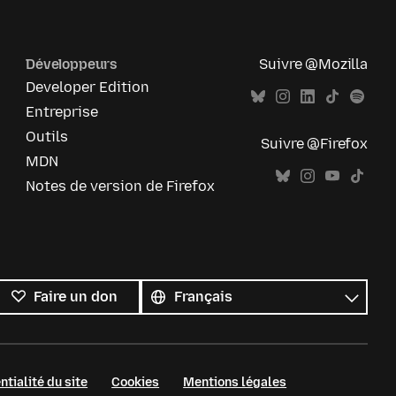
Développeurs
Suivre @Mozilla
Developer Edition
Entreprise
Outils
Suivre @Firefox
MDN
Notes de version de Firefox
Toutes
les
Langue
Faire un don
langues
ntialité du site
Cookies
Mentions légales