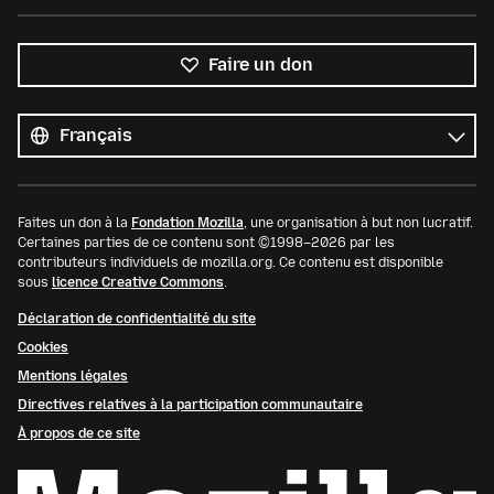
Faire un don
Toutes
les
Langue
langues
Faites un don à la
Fondation Mozilla
, une organisation à but non lucratif.
Certaines parties de ce contenu sont ©1998–2026 par les
contributeurs individuels de mozilla.org. Ce contenu est disponible
sous
licence Creative Commons
.
Déclaration de confidentialité du site
Cookies
Mentions légales
Directives relatives à la participation communautaire
À propos de ce site