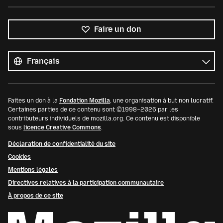
Faire un don
Toutes
les
Langue
langues
Faites un don à la
Fondation Mozilla
, une organisation à but non lucratif.
Certaines parties de ce contenu sont ©1998–2026 par les
contributeurs individuels de mozilla.org. Ce contenu est disponible
sous
licence Creative Commons
.
Déclaration de confidentialité du site
Cookies
Mentions légales
Directives relatives à la participation communautaire
À propos de ce site