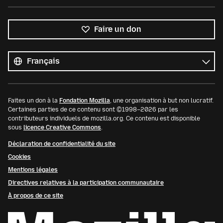
Faire un don
Toutes
les
Langue
langues
Faites un don à la
Fondation Mozilla
, une organisation à but non lucratif.
Certaines parties de ce contenu sont ©1998–2026 par les
contributeurs individuels de mozilla.org. Ce contenu est disponible
sous
licence Creative Commons
.
Déclaration de confidentialité du site
Cookies
Mentions légales
Directives relatives à la participation communautaire
À propos de ce site