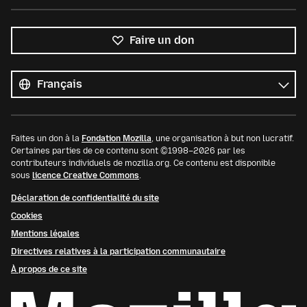
Faire un don
Toutes
les
Langue
langues
Faites un don à la
Fondation Mozilla
, une organisation à but non lucratif.
Certaines parties de ce contenu sont ©1998–2026 par les
contributeurs individuels de mozilla.org. Ce contenu est disponible
sous
licence Creative Commons
.
Déclaration de confidentialité du site
Cookies
Mentions légales
Directives relatives à la participation communautaire
À propos de ce site