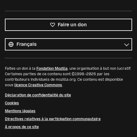
Faire un don
Toutes
les
Langue
langues
Faites un don à la
Fondation Mozilla
, une organisation à but non lucratif.
Certaines parties de ce contenu sont ©1998–2026 par les
contributeurs individuels de mozilla.org. Ce contenu est disponible
sous
licence Creative Commons
.
Déclaration de confidentialité du site
Cookies
Mentions légales
Directives relatives à la participation communautaire
À propos de ce site