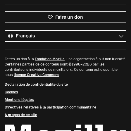
Faire un don
Toutes
les
Langue
langues
Faites un don à la
Fondation Mozilla
, une organisation à but non lucratif.
Certaines parties de ce contenu sont ©1998–2026 par les
contributeurs individuels de mozilla.org. Ce contenu est disponible
sous
licence Creative Commons
.
Déclaration de confidentialité du site
Cookies
Mentions légales
Directives relatives à la participation communautaire
À propos de ce site