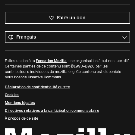
Faire un don
Toutes
les
Langue
langues
Faites un don à la
Fondation Mozilla
, une organisation à but non lucratif.
Certaines parties de ce contenu sont ©1998–2026 par les
contributeurs individuels de mozilla.org. Ce contenu est disponible
sous
licence Creative Commons
.
Déclaration de confidentialité du site
Cookies
Mentions légales
Directives relatives à la participation communautaire
À propos de ce site