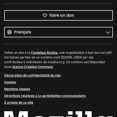
Faire un don
Toutes
les
Langue
langues
Faites un don à la
Fondation Mozilla
, une organisation à but non lucratif.
Certaines parties de ce contenu sont ©1998–2026 par les
contributeurs individuels de mozilla.org. Ce contenu est disponible
sous
licence Creative Commons
.
Déclaration de confidentialité du site
Cookies
Mentions légales
Directives relatives à la participation communautaire
À propos de ce site