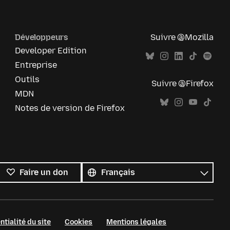
Développeurs
Suivre @Mozilla
Developer Edition
Entreprise
Outils
Suivre @Firefox
MDN
Notes de version de Firefox
Toutes
les
Langue
Faire un don
langues
ntialité du site
Cookies
Mentions légales