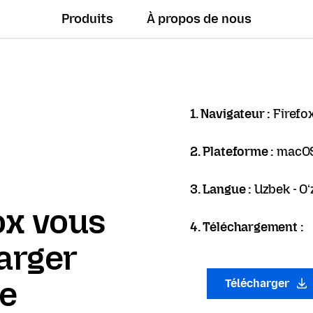
Produits
À propos de nous
1. Navigateur :
Firefo
2. Plateforme :
macO
3. Langue :
Uzbek - Oʻz
ox vous
4. Téléchargement :
arger
ue
Télécharger