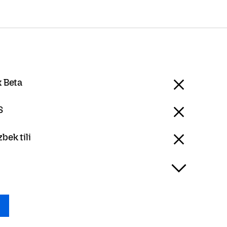
x Beta
S
bek tili