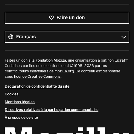
Faire un don
Toutes
les
Langue
langues
Faites un don à la
Fondation Mozilla
, une organisation à but non lucratif.
Certaines parties de ce contenu sont ©1998–2026 par les
contributeurs individuels de mozilla.org. Ce contenu est disponible
sous
licence Creative Commons
.
Déclaration de confidentialité du site
Cookies
Mentions légales
Directives relatives à la participation communautaire
À propos de ce site