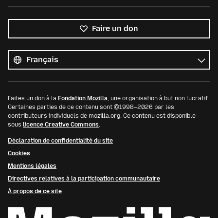
Faire un don
Toutes
les
Langue
langues
Faites un don à la
Fondation Mozilla
, une organisation à but non lucratif.
Certaines parties de ce contenu sont ©1998–2026 par les
contributeurs individuels de mozilla.org. Ce contenu est disponible
sous
licence Creative Commons
.
Déclaration de confidentialité du site
Cookies
Mentions légales
Directives relatives à la participation communautaire
À propos de ce site