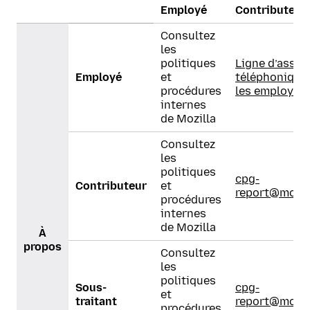
Employé
Contributeur
Consultez
les
politiques
Ligne d’assis
Employé
et
téléphonique
procédures
les employés
internes
de Mozilla
Consultez
les
politiques
cpg-
Contributeur
et
report@mozil
procédures
internes
de Mozilla
À
propos
Consultez
les
politiques
Sous-
cpg-
et
traitant
report@mozil
procédures