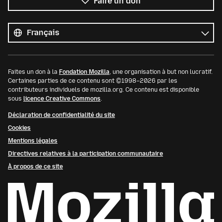
Faire un don
Toutes
les
Langue
langues
Faites un don à la
Fondation Mozilla
, une organisation à but non lucratif.
Certaines parties de ce contenu sont ©1998–2026 par les
contributeurs individuels de mozilla.org. Ce contenu est disponible
sous
licence Creative Commons
.
Déclaration de confidentialité du site
Cookies
Mentions légales
Directives relatives à la participation communautaire
À propos de ce site