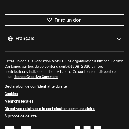
Faire un don
Toutes
les
Langue
langues
Faites un don à la
Fondation Mozilla
, une organisation à but non lucratif.
Certaines parties de ce contenu sont ©1998–2026 par les
contributeurs individuels de mozilla.org. Ce contenu est disponible
sous
licence Creative Commons
.
Déclaration de confidentialité du site
Cookies
Mentions légales
Directives relatives à la participation communautaire
À propos de ce site