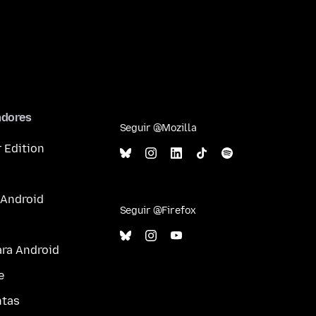
adores
Seguir @Mozilla
 Edition
 Android
Seguir @Firefox
ara Android
e
ntas