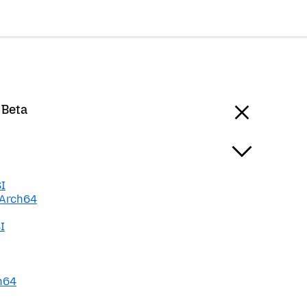
 Beta
I
Arch64
I
h64