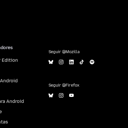
adores
Seguir @Mozilla
 Edition
 Android
Seguir @Firefox
ara Android
e
ntas