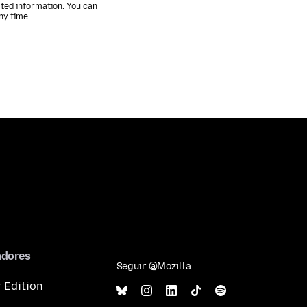
ated information. You can
ny time.
adores
Seguir @Mozilla
 Edition