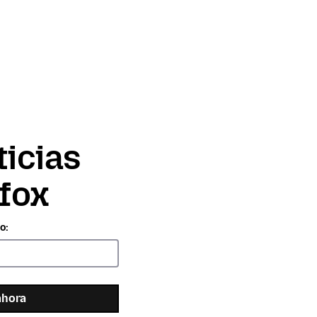
ticias
efox
o:
ahora