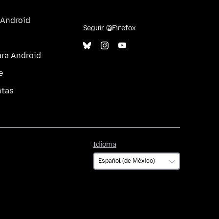
 Android
Seguir @Firefox
ara Android
e
ntas
Idioma
Idioma