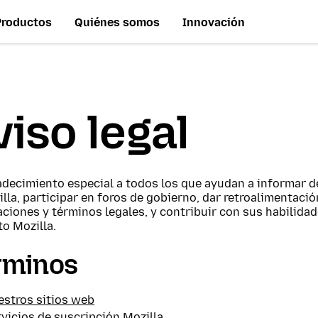
Productos
Quiénes somos
Innovación
viso legal
adecimiento especial a todos los que ayudan a informar d
lla, participar en foros de gobierno, dar retroalimentaci
aciones y términos legales, y contribuir con sus habilidade
o Mozilla.
rminos
estros sitios web
vicios de suscripción Mozilla