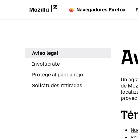
Navegadores Firefox
A
Aviso legal
Involúcrate
Protege al panda rojo
Un agr
Solicitudes retiradas
de Mozi
localiz
proyect
Té
Nu
Ser