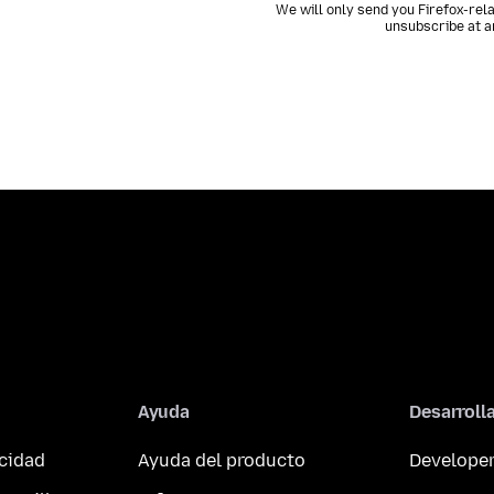
We will only send you Firefox-rel
unsubscribe at a
Ayuda
Desarroll
acidad
Ayuda del producto
Developer