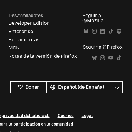
Desarrolladores
Seguir a
@Mozilla
Developer Edition
Enterprise
Herramientas
Seguir a @Firefox
MDN
Notas de la versión de Firefox
Todos
los
Idioma
Donar
idiomas
 privacidad del sitio web
Cookies
Legal
ara la participación en la comunidad