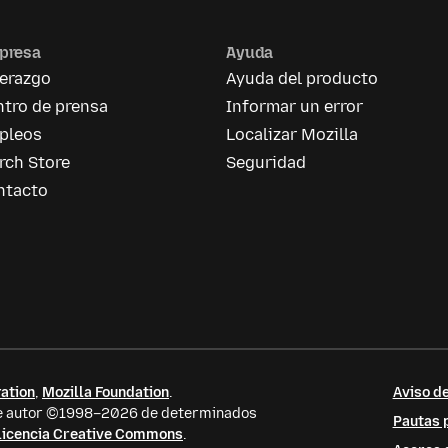
presa
Ayuda
derazgo
Ayuda del producto
tro de prensa
Informar un error
pleos
Localizar Mozilla
rch Store
Seguridad
ntacto
ation
,
Mozilla Foundation
.
Aviso de
 de autor ©1998–2026 de determinados
Pautas p
licencia Creative Commons
.