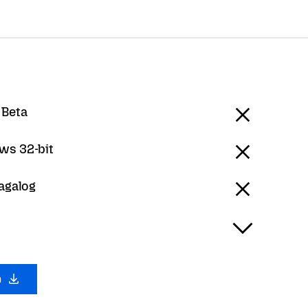
 Beta
ws 32-bit
Tagalog
a