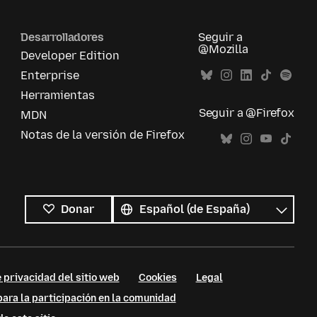
Desarrolladores
Seguir a
@Mozilla
Developer Edition
Enterprise
Herramientas
Seguir a @Firefox
MDN
Notas de la versión de Firefox
Todos
los
Idioma
Donar
idiomas
 privacidad del sitio web
Cookies
Legal
ara la participación en la comunidad