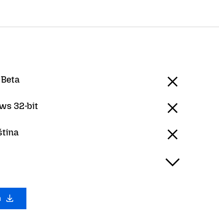
 Beta
ws 32-bit
ština
a