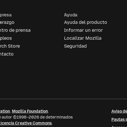
presa
Ayuda
derazgo
Ayuda del producto
tro de prensa
Informar un error
pleos
Localizar Mozilla
rch Store
Seguridad
ntacto
ation
,
Mozilla Foundation
.
Aviso de
 de autor ©1998–2026 de determinados
Pautas p
licencia Creative Commons
.