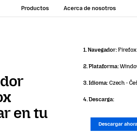
Productos
Acerca de nosotros
1. Navegador:
Firefox
2. Plataforma:
Windo
ador
3. Idioma:
Czech - Če
ox
4. Descarga:
r en tu
Descargar ahor