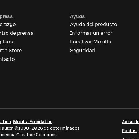
presa
Ayuda
derazgo
Ayuda del producto
tro de prensa
Informar un error
pleos
Localizar Mozilla
rch Store
Seguridad
ntacto
ation
,
Mozilla Foundation
.
Aviso de
 de autor ©1998–2026 de determinados
Pautas p
licencia Creative Commons
.