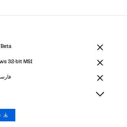
 Beta
ws 32-bit MSI
sian - فارسی
a