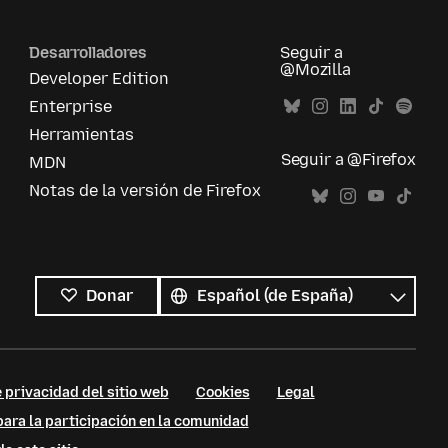
Desarrolladores
Seguir a
@Mozilla
Developer Edition
Enterprise
Herramientas
Seguir a @Firefox
MDN
Notas de la versión de Firefox
Todos
los
Idioma
Donar
idiomas
 privacidad del sitio web
Cookies
Legal
ara la participación en la comunidad