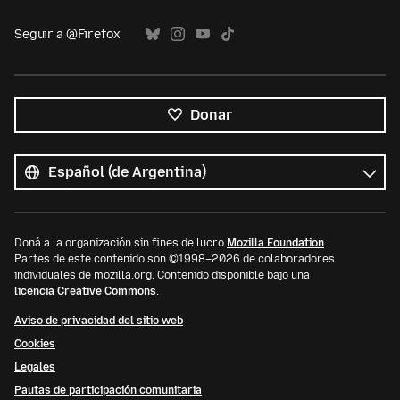
Seguir a @Firefox
Donar
Todos
los
Idioma
idiomas
Doná a la organización sin fines de lucro
Mozilla Foundation
.
Partes de este contenido son ©1998–2026 de colaboradores
individuales de mozilla.org. Contenido disponible bajo una
licencia Creative Commons
.
Aviso de privacidad del sitio web
Cookies
Legales
Pautas de participación comunitaria