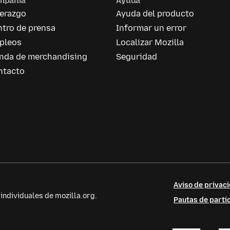
mpañía
Ayuda
derazgo
Ayuda del producto
tro de prensa
Informar un error
pleos
Localizar Mozilla
enda de merchandising
Seguridad
ntacto
Aviso de privaci
ndividuales de mozilla.org.
Pautas de parti