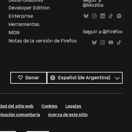
Desarrolladores
Seguir a
@Mozilla
Developer Edition
Enterprise
Herramientas
Seguir a @Firefox
MDN
Notas de la versión de Firefox
Todos
los
Idioma
Donar
idiomas
dad del sitio web
Cookies
Legales
cipación comunitaria
Acerca de este sitio