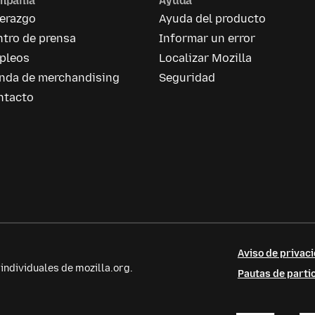
mpañía
Ayuda
derazgo
Ayuda del producto
tro de prensa
Informar un error
pleos
Localizar Mozilla
enda de merchandising
Seguridad
ntacto
Aviso de privaci
ndividuales de mozilla.org.
Pautas de parti