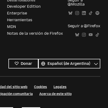
Desarrolladores
Seguir a
@Mozilla
Developer Edition
Enterprise
Herramientas
Seguir a @Firefox
MDN
Notas de la versión de Firefox
Todos
los
Idioma
Donar
idiomas
dad del sitio web
Cookies
Legales
cipación comunitaria
Acerca de este sitio