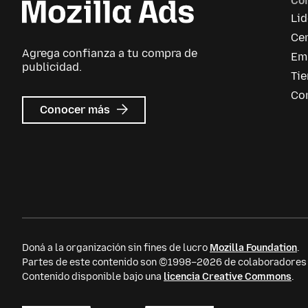
Co
Li
Cen
Agrega confianza a tu compra de
Em
publicidad.
Ti
Co
sobre
Conocer más
Mozilla
Ads
Doná a la organización sin fines de lucro
Mozilla Foundation
.
Partes de este contenido son ©1998–2026 de colaboradores i
Contenido disponible bajo una
licencia Creative Commons
.