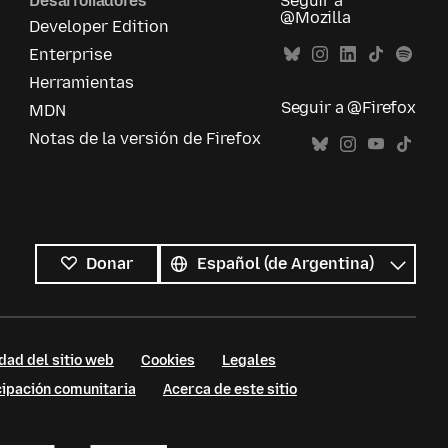
Desarrolladores
Seguir a
@Mozilla
Developer Edition
Enterprise
Herramientas
Seguir a @Firefox
MDN
Notas de la versión de Firefox
Todos
los
Idioma
Donar
idiomas
dad del sitio web
Cookies
Legales
cipación comunitaria
Acerca de este sitio