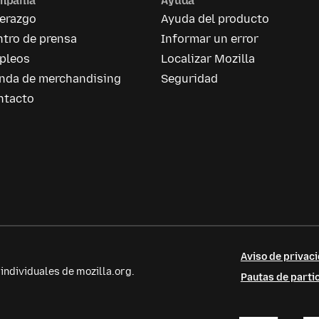
mpañía
Ayuda
derazgo
Ayuda del producto
tro de prensa
Informar un error
pleos
Localizar Mozilla
enda de merchandising
Seguridad
ntacto
Aviso de privaci
ndividuales de mozilla.org.
Pautas de parti