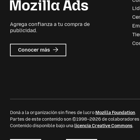
Co
Li
Cen
Agrega confianza a tu compra de
Em
publicidad.
Ti
Co
sobre
Conocer más
Mozilla
Ads
Doná a la organización sin fines de lucro
Mozilla Foundation
.
Partes de este contenido son ©1998–2026 de colaboradores i
Contenido disponible bajo una
licencia Creative Commons
.