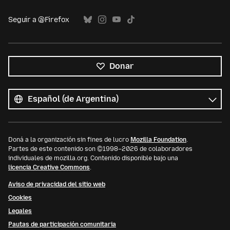
Seguir a @Firefox
Donar
Todos
los
Idioma
idiomas
Doná a la organización sin fines de lucro
Mozilla Foundation
.
Partes de este contenido son ©1998–2026 de colaboradores
individuales de mozilla.org. Contenido disponible bajo una
licencia Creative Commons
.
Aviso de privacidad del sitio web
Cookies
Legales
Pautas de participación comunitaria