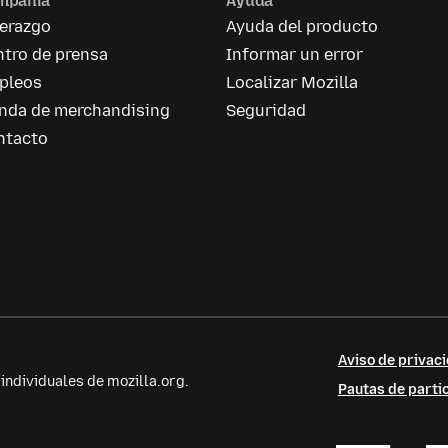
mpañía
Ayuda
derazgo
Ayuda del producto
tro de prensa
Informar un error
pleos
Localizar Mozilla
enda de merchandising
Seguridad
ntacto
Aviso de privaci
ndividuales de mozilla.org.
Pautas de parti