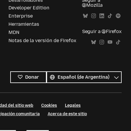
Desarrolladores
Seguir a
@Mozilla
Developer Edition
Enterprise
Herramientas
Seguir a @Firefox
MDN
Notas de la versión de Firefox
Todos
los
Idioma
Donar
idiomas
dad del sitio web
Cookies
Legales
cipación comunitaria
Acerca de este sitio