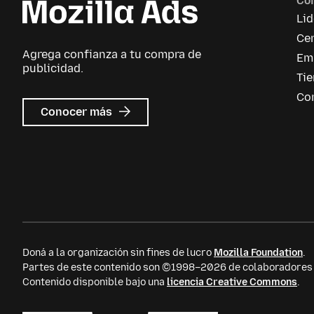
Co
Li
Cen
Agrega confianza a tu compra de
Em
publicidad.
Ti
Co
sobre
Conocer más
Mozilla
Ads
Doná a la organización sin fines de lucro
Mozilla Foundation
.
Partes de este contenido son ©1998–2026 de colaboradores i
Contenido disponible bajo una
licencia Creative Commons
.