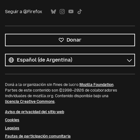
Seguir a @Firefox
Donar
Todos
los
Idioma
idiomas
Doná a la organización sin fines de lucro
Mozilla Foundation
.
Partes de este contenido son ©1998–2026 de colaboradores
individuales de mozilla.org. Contenido disponible bajo una
licencia Creative Commons
.
Aviso de privacidad del sitio web
Cookies
Legales
Pautas de participación comunitaria