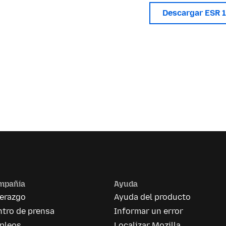
Descargar ESR 
mpañía
Ayuda
derazgo
Ayuda del producto
tro de prensa
Informar un error
pleos
Localizar Mozilla