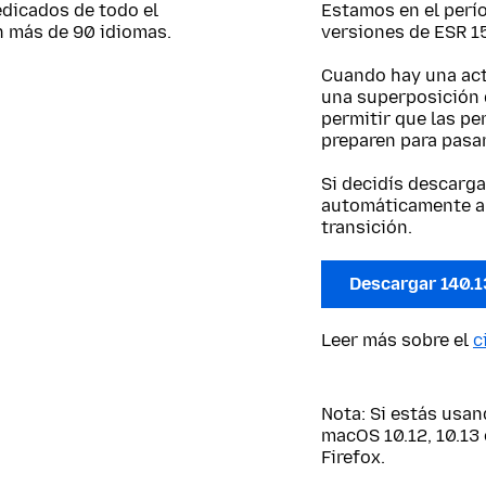
edicados de todo el
Estamos en el perío
n más de 90 idiomas.
versiones de ESR 15
Cuando hay una actu
una superposición 
permitir que las pe
preparen para pasar
Si decidís descarga
automáticamente a 
transición.
Descargar 140.1
Leer más sobre el
c
Nota: Si estás usa
macOS 10.12, 10.13 
Firefox.