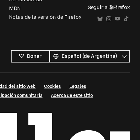
Seguir a @Firefox
MDN
Notas de la versión de Firefox
Todos
los
Idioma
Donar
idiomas
dad del sitio web
Cookies
Legales
cipación comunitaria
Acerca de este sitio