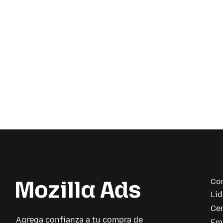
Co
Li
Cen
Agrega confianza a tu compra de
Em