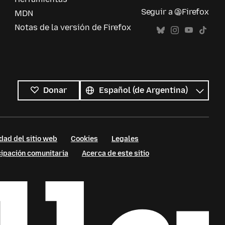
Seguir a @Firefox
MDN
Notas de la versión de Firefox
Todos
los
Idioma
Donar
idiomas
dad del sitio web
Cookies
Legales
cipación comunitaria
Acerca de este sitio