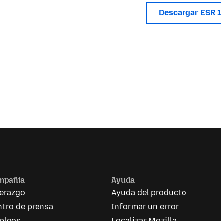
Descargar ESR 
mpañía
Ayuda
derazgo
Ayuda del producto
tro de prensa
Informar un error
pleos
Localizar Mozilla