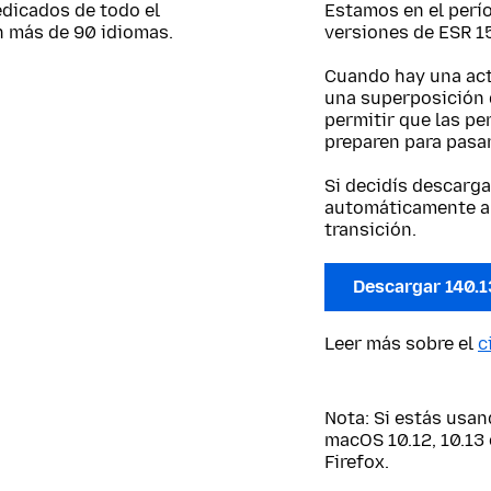
edicados de todo el
Estamos en el perío
n más de 90 idiomas.
versiones de ESR 15
Cuando hay una actu
una superposición 
permitir que las pe
preparen para pasar
Si decidís descarga
automáticamente a 
transición.
Descargar 140.1
Leer más sobre el
c
Nota: Si estás usa
macOS 10.12, 10.13 
Firefox.