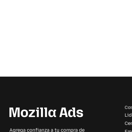
Co
Li
Cen
Agrega confianza a tu compra de
Em