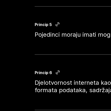
Princip 5
Pojedinci moraju imati mogu
Princip 6
Djelotvornost interneta ka
formata podataka, sadržaja)