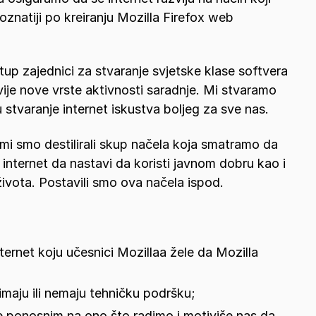
oznatiji po kreiranju Mozilla Firefox web
stup zajednici za stvaranje svjetske klase softvera
vije nove vrste aktivnosti saradnje. Mi stvaramo
u stvaranje internet iskustva boljeg za sve nas.
 mi smo destilirali skup načela koja smatramo da
internet da nastavi da koristi javnom dobru kao i
ivota. Postavili smo ova načela ispod.
 internet koju učesnici Mozillaa žele da Mozilla
 imaju ili nemaju tehničku podršku;
ke ponosnim na ono što radimo i motiviše nas da