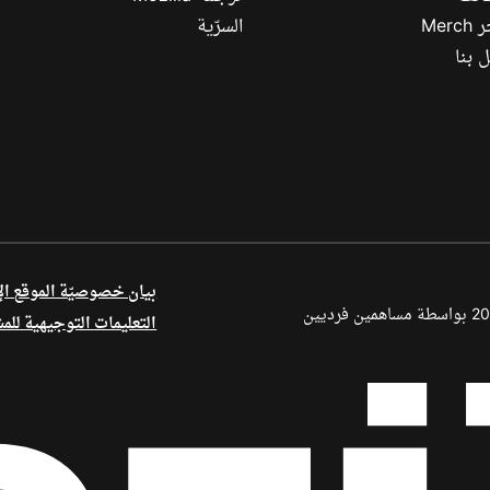
Mer
السرّية
 بنا
بيان خصوصيّة الموقع ال
أجزاء من هذا المحتوى محفوظة بحقوق الطبع والنشر © لعام 1998–2026 بواسطة مساهمين فرديين
التعليمات التوجيهية للم