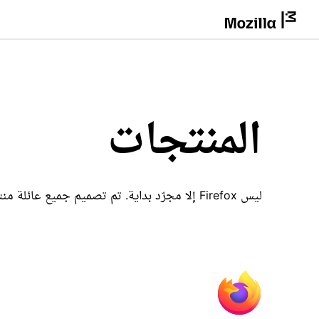
المنتجات
ليس Firefox إلا مجرّد بداية. تم تصميم جميع عائلة منتجات Mozilla لتجعلك أكثر أمانًا وذكاءً على الإنترنت.