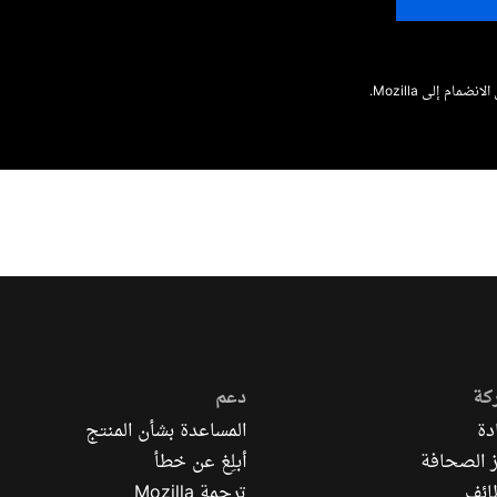
نضمام إلى Mozilla.
كة
دعم
دة
المساعدة بشأن المنتج
 الصحافة
أبلِغ عن خطأ
ائف
ترجمة Mozilla