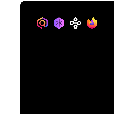
Monitor
Relay
Mozilla
Firefox
VPN