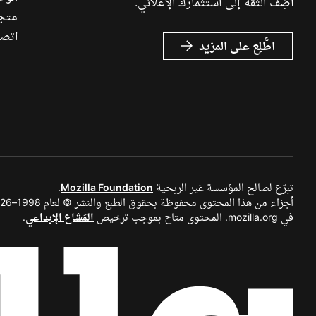
أضِف الثقة إلى استثمارك الإعلاني.
متجر ch
اتصل
عن
اطَّلِع على المزيد
إعلانات
Mozilla
تبرّع لصالح المؤسسة غير الربحية
Mozilla Foundation
.
في mozilla.org. المحتوى متاح بموجب ترخيص
المَشاع الإبداعي
.