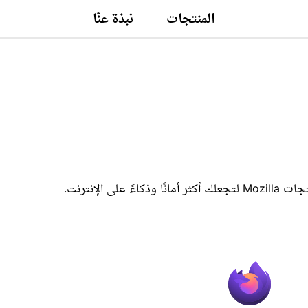
المنتجات
نبذة عنّا