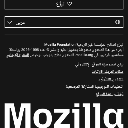
تبرَّع
كل
اللغات
اللغة
تبرّع لصالح المؤسسة غير الربحية
Mozilla Foundation
.
أجزاء من هذا المحتوى محفوظة بحقوق الطبع والنشر © لعام 1998–2026 بواسطة
مساهمين فرديين في mozilla.org. المحتوى متاح بموجب ترخيص
المَشاع الإبداعي
.
بيان خصوصيّة الموقع الإلكتروني
ملفات تعريف الارتباط
الشؤون القانونية
التعليمات التوجيهية للمشاركة المجتمعية
نبذة عن هذا الموقع