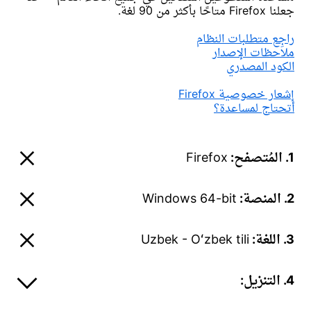
جعلنا Firefox متاحًا بأكثر من 90 لغة.
راجِع متطلبات النظام
ملاحظات الإصدار
الكود المصدري
إشعار خصوصية Firefox
أتحتاج لمساعدة؟
1. المُتصفح:
Firefox
2. المنصة:
Windows 64-bit
3. اللغة:
Uzbek - Oʻzbek tili
4. التنزيل: