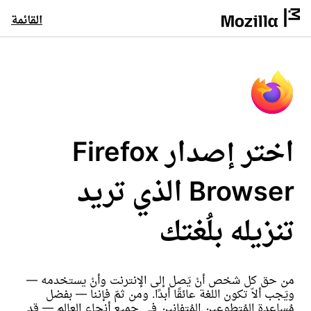
القائمة
اختر إصدار Firefox
Browser الذي تريد
تنزيله بلُغتك
من حق كل شخص أنْ يَصل إلى الإنترنت وأنْ يستخدمه —
ويَجب ألاّ تكون اللغة عائقًا أبدًا. ومن ثمّ فإننا — بفضل
مُساعدة المُتطوعين المُتفانين في جميع أنحاء العالم — قد