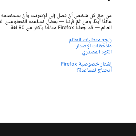
من حق كل شخص أنْ يَصل إلى الإنترنت وأنْ يستخدمه — 
عائقًا أبدًا. ومن ثمّ فإننا — بفضل مُساعدة المُتطوعين ا
العالم — قد جعلنا Firefox متاحًا بأكثر من 90 لغة.
راجِع متطلبات النظام
ملاحظات الإصدار
الكود المصدري
إشعار خصوصية Firefox
أتحتاج لمساعدة؟