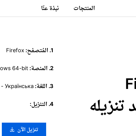
المنتجات
نبذة عنّا
1. المُتصفح:
Firefox
2. المنصة:
ows 64-bit
Fire
3. اللغة:
 - Українська
تريد تنزيله
4. التنزيل:
تنزيل الآن