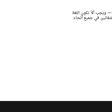
ويَجب ألاّ تكون اللغة
لمُتفانين في جميع أنحاء