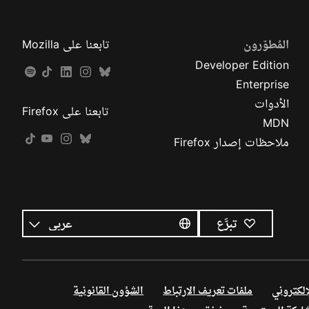
المُطوّرون
تابعنا على Mozilla
Developer Edition
Enterprise
الأدوات
تابعنا على Firefox
MDN
ملاحظات إصدار Firefox
كل
اللغات
اللغة
تبرَّع
إلكتروني
ملفات تعريف الارتباط
الشؤون القانونية