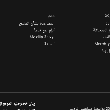
كة
دعم
دة
المساعدة بشأن المنتج
 الصحافة
أبلِغ عن خطأ
ائف
ترجمة Mozilla
Mer
السرّية
 بنا
بيان خصوصيّة الموقع ال
أجزاء من هذا المحتوى محفوظة بحقوق الطبع والنشر © لعام 1998–2026 بواسطة مساهمين فرديين