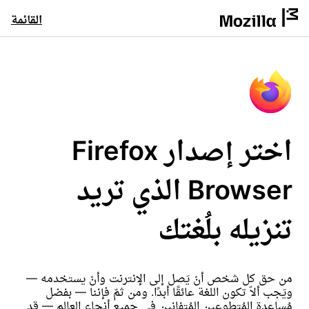
القائمة
اختر إصدار Firefox
Browser الذي تريد
تنزيله بلُغتك
من حق كل شخص أنْ يَصل إلى الإنترنت وأنْ يستخدمه —
ويَجب ألاّ تكون اللغة عائقًا أبدًا. ومن ثمّ فإننا — بفضل
مُساعدة المُتطوعين المُتفانين في جميع أنحاء العالم — قد