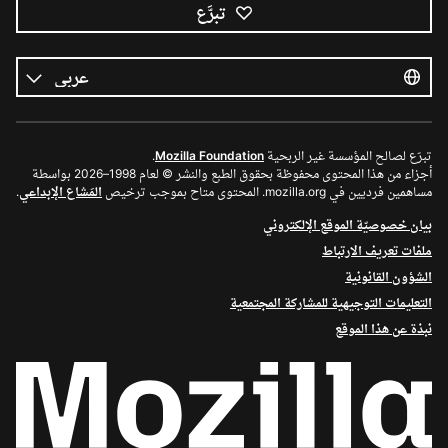
تبرَّع
كل
اللغات
اللغة
تبرّع لصالح المؤسسة غير الربحية
Mozilla Foundation
.
أجزاء من هذا المحتوى محفوظة بحقوق الطبع والنشر © لعام 1998–2026 بواسطة
مساهمين فرديين في mozilla.org. المحتوى متاح بموجب ترخيص
المَشاع الإبداعي
.
بيان خصوصيّة الموقع الإلكتروني
ملفات تعريف الارتباط
الشؤون القانونية
التعليمات التوجيهية للمشاركة المجتمعية
نبذة عن هذا الموقع