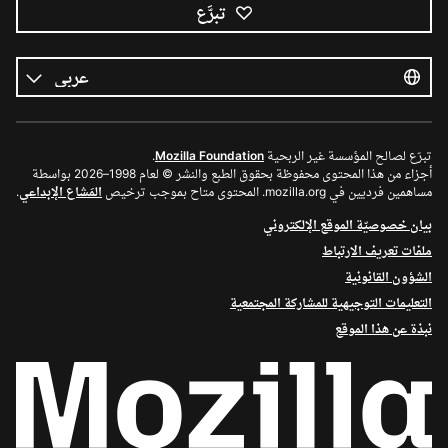
تبرَّع
كل
اللغات
اللغة
تبرّع لصالح المؤسسة غير الربحية
Mozilla Foundation
.
أجزاء من هذا المحتوى محفوظة بحقوق الطبع والنشر © لعام 1998–2026 بواسطة
مساهمين فرديين في mozilla.org. المحتوى متاح بموجب ترخيص
المَشاع الإبداعي
.
بيان خصوصيّة الموقع الإلكتروني
ملفات تعريف الارتباط
الشؤون القانونية
التعليمات التوجيهية للمشاركة المجتمعية
نبذة عن هذا الموقع