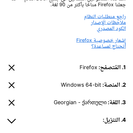
جعلنا Firefox متاحًا بأكثر من 90 لغة.
راجِع متطلبات النظام
ملاحظات الإصدار
الكود المصدري
إشعار خصوصية Firefox
أتحتاج لمساعدة؟
1. المُتصفح:
Firefox
2. المنصة:
Windows 64-bit
3. اللغة:
Georgian - ქართული
4. التنزيل: