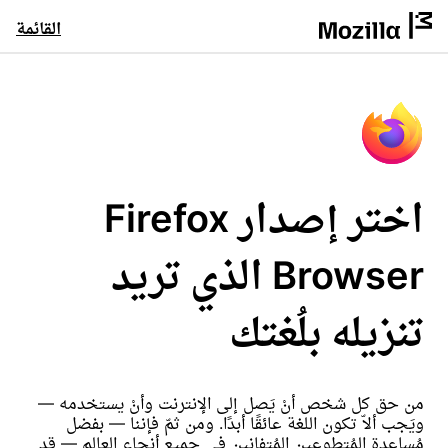
القائمة
اختر إصدار Firefox
Browser الذي تريد
تنزيله بلُغتك
من حق كل شخص أنْ يَصل إلى الإنترنت وأنْ يستخدمه —
ويَجب ألاّ تكون اللغة عائقًا أبدًا. ومن ثمّ فإننا — بفضل
مُساعدة المُتطوعين المُتفانين في جميع أنحاء العالم — قد